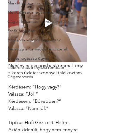
Marketing kommunikáció
Munkatársak megtartása, motiváció
Céges folyamatok rendszerezése
Profit növelése
Hatékony vezetői módszerek
Pénzügyi információs rendszerek
Céges jogászati ügyek
Néhány napja egy barátommal, egy 
Elektronikus irányítási rendszer
sikeres üzletasszonnyal találkoztam.
Cégszervezés
Kérdésem: “Hogy vagy?”
Válasza: “Jól.”
Kérdésem: “Bővebben?”
Válasza: “Nem jól.”
Tipikus Hofi Géza est. Elsőre.
Aztán kiderült, hogy nem ennyire 