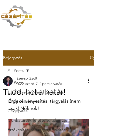
CÉGÉPÍTÉS VAGY
TŰZOLTÁS? TE DÖNTESZ
Bejegyzés
All Posts
Szerepi Zsolt
All Posts
2022. szept. 7.
2 perc olvasás
Tudd, hol a határ!
Ügyfélszerzés, lead generálás
Érdekérvényesítés, tárgyalás (nem 
Tárgyalástechnika
csak) Nőknek!
Cégépítés
Munkatársak felvétele, toborzás
Értékesítési rendszer kialakítása