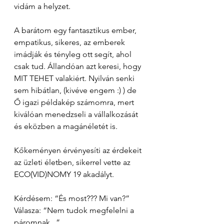
vidám a helyzet.
A barátom egy fantasztikus ember, 
empatikus, sikeres, az emberek 
imádják és tényleg ott segít, ahol 
csak tud. Állandóan azt keresi, hogy 
MIT TEHET valakiért. Nyilván senki 
sem hibátlan, (kivéve engem :) ) de 
Ő igazi példakép számomra, mert 
kiválóan menedzseli a vállalkozását 
és eközben a magánéletét is. 
Kőkeményen érvényesíti az érdekeit 
az üzleti életben, sikerrel vette az 
ECO(VID)NOMY 19 akadályt. 
Kérdésem: “És most??? Mi van?”
Válasza: “Nem tudok megfelelni a 
páromnak...”