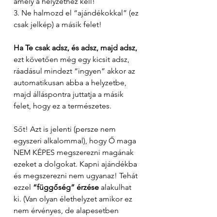
amely a helyzethez kell!
3. Ne halmozd el “ajándékokkal” (ez 
csak jelkép) a másik felet!
Ha Te csak adsz, és adsz, majd adsz,
ezt követően még egy kicsit adsz, 
ráadásul mindezt “ingyen” akkor az 
automatikusan abba a helyzetbe, 
majd álláspontra juttatja a másik 
felet, hogy ez a természetes.
Sőt! Azt is jelenti (persze nem 
egyszeri alkalommal), hogy Ő maga 
NEM KÉPES megszerezni magának 
ezeket a dolgokat. Kapni ajándékba 
és megszerezni nem ugyanaz! Tehát 
ezzel 
“függőség” érzése
 alakulhat 
ki. (Van olyan élethelyzet amikor ez 
nem érvényes, de alapesetben 