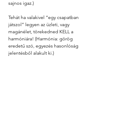
sajnos igaz.) 
Tehát ha valakivel “egy csapatban 
játszol” legyen az üzleti, vagy 
magánélet, törekedned KELL a 
harmóniára! (Harmónia: görög 
eredetű szó, egyezés hasonlóság 
jelentésből alakult ki.)