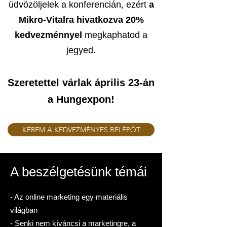
üdvözöljelek a konferencián, ezért
a
Mikro-Vitalra hivatkozva 20%
k
edvezménnyel
megkaphatod a
jegyed.
Szeretettel várlak
április 23-án
a Hungexpon!
KÉREM A KEDVEZMÉNYES BELÉPŐT
A beszélgetésünk témái
- Az online marketing egy materiális
világban
- Senki nem kíváncsi a marketingre, a