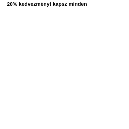
20% kedvezményt kapsz minden
jegy árából!