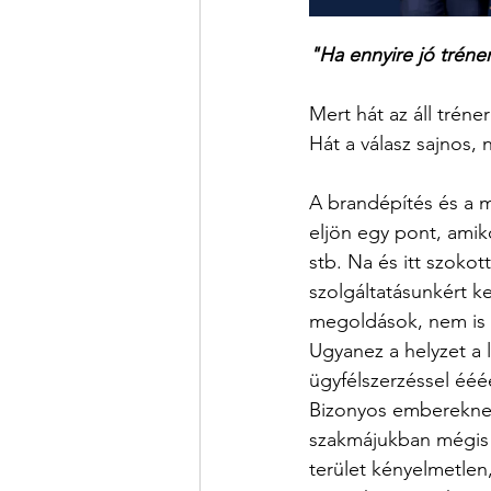
"Ha ennyire jó trén
Mert hát az áll tréne
Hát a válasz sajnos,
A brandépítés és a m
eljön egy pont, amik
stb. Na és itt szoko
szolgáltatásunkért k
megoldások, nem is 
Ugyanez a helyzet a 
ügyfélszerzéssel éééé
Bizonyos embereknek,
szakmájukban mégis 
terület kényelmetlen