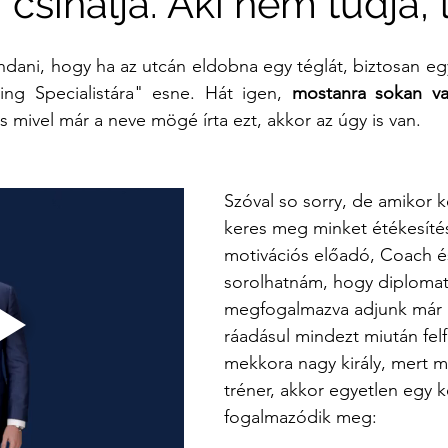
 csinálja. Aki nem tudja, t
Profit növelése
Hatékony vezetői módszerek
Pénzügyi in
dani, hogy ha az utcán eldobna egy téglát, biztosan eg
ng Specialistára" esne. Hát igen, 
mostanra sokan val
 és mivel már a neve mögé írta ezt, akkor az úgy is van.
nikus irányítási rendszer
Cégszervezés
Szóval so sorry, de amikor k
keres meg minket étékesítési
motivációs előadó, Coach 
sorolhatnám, hogy diplomat
megfogalmazva adjunk már 
ráadásul mindezt miután felf
mekkora nagy király, mert m
tréner, akkor egyetlen egy k
fogalmazódik meg: