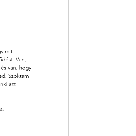
y mit 
ődést. Van, 
 és van, hogy 
ied. Szoktam 
ki azt 
z. 