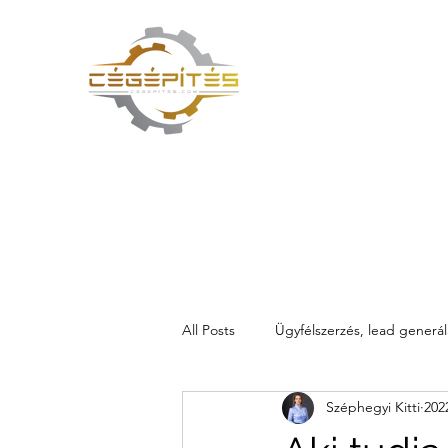
CÉGÉPÍTÉS VAGY TŰZOLTÁ
All Posts
Ügyfélszerzés, lead generál
Széphegyi Kitti
2022
Értékesítési rendszer kialakítása