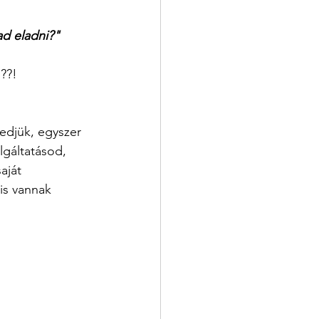
ad eladni?"
m??!
edjük, egyszer 
lgáltatásod, 
aját 
is vannak 